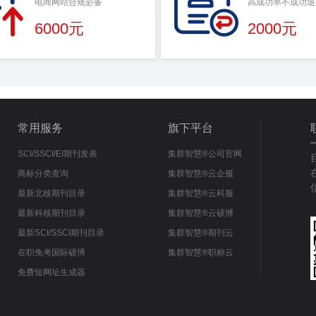
电商网站合规必备
高成功率不成功退
6000元
2000元
常用服务
旗下平台
SCI/SSCI/EI期刊发表
集群智慧®公司官网
商标分类查询
集群智慧®云企服
最新北核期刊目录
集群智慧®云科服
最新科核期刊目录
集群智慧®云硕博
最新SCI/SSCI期刊目录
集群智慧®期刊云
在职免考国际硕博
集群智慧®职称云
免费短网址生成器