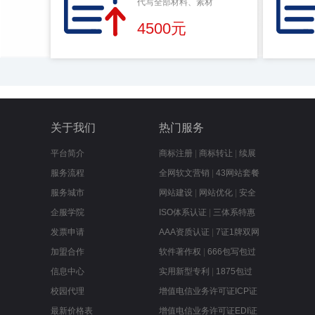
代写全部材料、素材
4500元
关于我们
热门服务
平台简介
商标注册
|
商标转让
|
续展
服务流程
全网软文营销
|
43网站套餐
服务城市
网站建设
|
网站优化
|
安全
企服学院
ISO体系认证
|
三体系特惠
发票申请
AAA资质认证
|
7证1牌双网
加盟合作
软件著作权
|
666包写包过
信息中心
实用新型专利
|
1875包过
校园代理
增值电信业务许可证ICP证
最新价格表
增值电信业务许可证EDI证