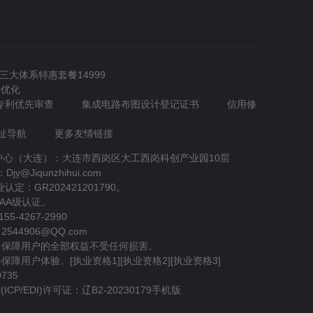
O三大体系特惠套餐14999
O优化
专利优先审查
集成电路布图设计登记证书
信用修
址导航
更多友情链接
营中心（大连）：大连市西岗区大工西岗科创产业园10层
y@Jiqunzhihui.com
：GR202421201790。
AAA级认证。
4267-2990
906@QQ.com
台保障用户的全部权益不受任何损害。
保障用户体验。[
执业资格1
][
执业资格2
][
执业资格3
]
735
P/EDI)许可证：辽B2-20230179
手机版