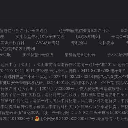
值电信业务许可证全国通办
辽宁增值电信业务ICP许可证
IS
受理
实用新型专利1875全国受理
职称发明专利
全网GE
标知识产权百科
AAA认证专题
专利预审
商标复审
写包过挂名发明专利
云科服
集群智慧®云硕博
集群智慧®期刊云
学术科研网
 运营中心（深圳）：深圳市前海深港合作区前湾一路1号A栋201室 运
 173-0411-9111 董经理 售后座机 / 传真：0411-83767788 电子邮件：Dj
型中小企业认定：2022210203A0003346 国家级高新技术企业认定
1职业健康安全管理体系认证、ISO14001环境管理体系认证、企业信用等级
可:辽大西出字【2024】第00008号 工作人员违规线索举报电话：155-
害了第三方相关权益，请及时与我们联系，侵权删除信息请发邮件至：2544
的质量有任何问题，请第一时间向我平台反馈，我们将及时为您解决，平
本站提供宣传和展示载体，本平台对相关服务质量和服务承诺负责，严格
群智慧云企服
”直达本站。[
项目合作机会
] D-U-N-S邓白氏全球编码:620550
备2021010330号-1
辽公网安备21020302000547号
增值电信业务经营(IC