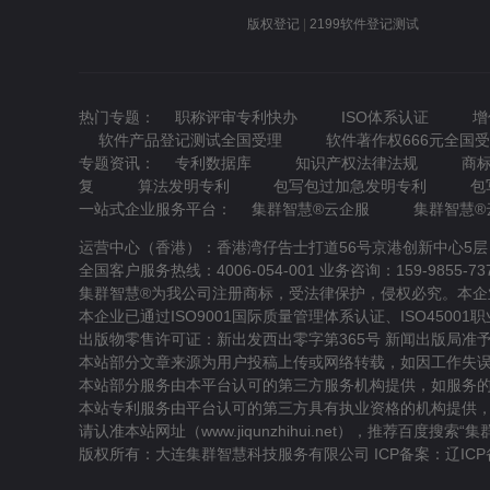
版权登记
|
2199软件登记测试
热门专题：
职称评审专利快办
ISO体系认证
增
软件产品登记测试全国受理
软件著作权666元全国
专题资讯：
专利数据库
知识产权法律法规
商
复
算法发明专利
包写包过加急发明专利
包
一站式企业服务平台：
集群智慧®云企服
集群智慧®
运营中心（香港）：香港湾仔告士打道56号京港创新中心5层
全国客户服务热线：4006-054-001 业务咨询：159-9855-7370 /
集群智慧®为我公司注册商标，受法律保护，侵权必究。本企业通过科技
本企业已通过ISO9001国际质量管理体系认证、ISO4500
出版物零售许可证：新出发西出零字第365号 新闻出版局准予行政许
本站部分文章来源为用户投稿上传或网络转载，如因工作失误侵
本站部分服务由本平台认可的第三方服务机构提供，如服务
本站专利服务由平台认可的第三方具有执业资格的机构提供，
请认准本站网址（www.jiqunzhihui.net），推荐百度搜索“
集
版权所有：大连集群智慧科技服务有限公司 ICP备案：
辽ICP