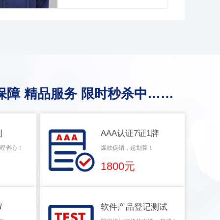
保障 精品服务 限时秒杀中……
利
AAA认证7证1牌
程省心！
爆款促销，超划算！
1800元
审
软件产品登记测试