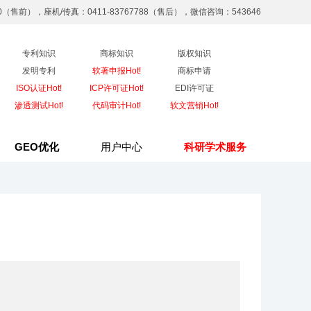
90（售前），座机/传真：0411-83767788（售后），微信咨询：543646
专利知识
商标知识
版权知识
发明专利
软著申报Hot!
商标申请
ISO认证Hot!
ICP许可证Hot!
EDI许可证
渗透测试Hot!
代码审计Hot!
软文营销Hot!
GEO优化
用户中心
科研学术服务