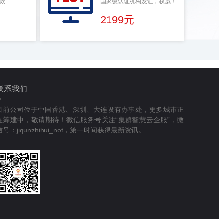
款
国家级认证机构发证，权威！
2199元
联系我们
目前公司位于中国香港、深圳、大连设有办事处，更多城市正
在筹建中，敬请期待！微信服务号关注“集群智慧云企服”，微
信号：jiqunzhihui_net，第一时间获得最新资讯。