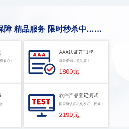
保障 精品服务 限时秒杀中……
利
AAA认证7证1牌
程省心！
爆款促销，超划算！
1800元
审
软件产品登记测试
款
国家级认证机构发证，权威！
2199元