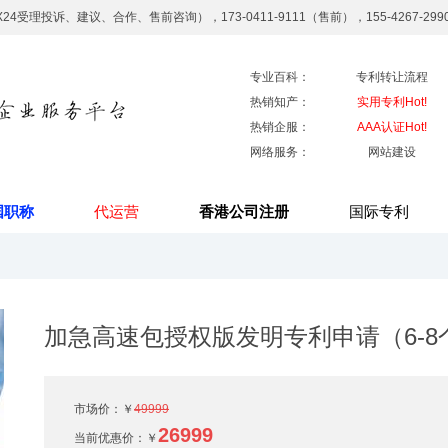
7X24受理投诉、建议、合作、售前咨询），173-0411-9111（售前），155-4267-29
专业百科：
专利转让流程
热销知产：
实用专利Hot!
热销企服：
AAA认证Hot!
网络服务：
网站建设
国职称
代运营
香港公司注册
国际专利
加急高速包授权版发明专利申请（6-
市场价：￥
49999
26999
当前优惠价：
￥