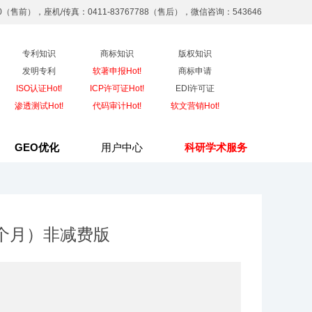
90（售前），座机/传真：0411-83767788（售后），微信咨询：543646
专利知识
商标知识
版权知识
发明专利
软著申报Hot!
商标申请
ISO认证Hot!
ICP许可证Hot!
EDI许可证
渗透测试Hot!
代码审计Hot!
软文营销Hot!
GEO优化
用户中心
科研学术服务
8个月）非减费版