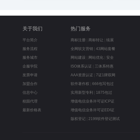
关于我们
热门服务
平台简介
商标注册
|
商标转让
|
续展
服务流程
全网软文营销
|
43网站套餐
服务城市
网站建设
|
网站优化
|
安全
企服学院
ISO体系认证
|
三体系特惠
发票申请
AAA资质认证
|
7证1牌双网
加盟合作
软件著作权
|
666包写包过
信息中心
实用新型专利
|
1875包过
校园代理
增值电信业务许可证ICP证
最新价格表
增值电信业务许可证EDI证
版权登记
|
2199软件登记测试