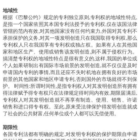
地域性
根据《巴黎公约》规定的专利独立原则,专利权的地域性特点,
是指一个国家依照其本国专利法授予的专利权,仅在该国法律
管辖的范内有效,对其他国家没有任何约束力,外国对其专利不
承担保护的义务,对其一项发明创造只在我国取得专利权,那么
专利权人只在我国享有专利权或独占权。如果有人在其他国
家和地区生产、使用或销售该发明创造,则不属于侵权行为。
搞清楚专利权的地域性特点是很有意义的,这样,我国的单位或
个人如果研制出有国际市场前景的发明创造,就不仅仅是及时
申请国内专利的事情,而且还应不失时机地在拥有良好的市场
前景的其他国家和地区申请专利,否则国外的市场就得不到保
护。 时间性:所谓时间性,是指专利权人对其发明创造所有拥有
得法律赋予得专有权只在法律规定得时间内有效,期限届满后,
专利权人对其发明创造就不再享有制造、使用、销售、许诺
销售和进口得专有权。至此,原来受法律保护得发明创造就成
了社会的公共财富,任何单位或个人都可以无偿使用。
期限性
各国专利法都有明确的规定,对发明专利权的保护期限自申请