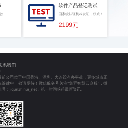
审
软件产品登记测试
款
国家级认证机构发证，权威！
2199元
联系我们
目前公司位于中国香港、深圳、大连设有办事处，更多城市正
在筹建中，敬请期待！微信服务号关注“集群智慧云企服”，微
信号：jiqunzhihui_net，第一时间获得最新资讯。