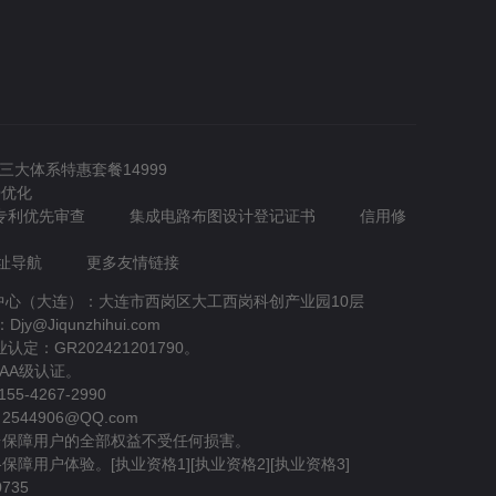
O三大体系特惠套餐14999
O优化
专利优先审查
集成电路布图设计登记证书
信用修
址导航
更多友情链接
营中心（大连）：大连市西岗区大工西岗科创产业园10层
y@Jiqunzhihui.com
：GR202421201790。
AAA级认证。
4267-2990
906@QQ.com
台保障用户的全部权益不受任何损害。
保障用户体验。[
执业资格1
][
执业资格2
][
执业资格3
]
735