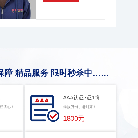
保障 精品服务 限时秒杀中……
利
AAA认证7证1牌
程省心！
爆款促销，超划算！
1800元