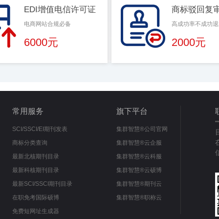
EDI增值电信许可证
商标驳回复
电商网站合规必备
高成功率不成功退
6000元
2000元
常用服务
旗下平台
SCI/SSCI/EI期刊发表
集群智慧®公司官网
商标分类查询
集群智慧®云企服
最新北核期刊目录
集群智慧®云科服
最新科核期刊目录
集群智慧®云硕博
最新SCI/SSCI期刊目录
集群智慧®期刊云
在职免考国际硕博
集群智慧®职称云
免费短网址生成器