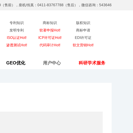
90（售前），座机/传真：0411-83767788（售后），微信咨询：543646
专利知识
商标知识
版权知识
发明专利
软著申报Hot!
商标申请
ISO认证Hot!
ICP许可证Hot!
EDI许可证
渗透测试Hot!
代码审计Hot!
软文营销Hot!
GEO优化
用户中心
科研学术服务