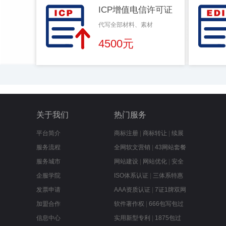
ICP增值电信许可证
代写全部材料、素材
4500元
关于我们
热门服务
平台简介
商标注册
|
商标转让
|
续展
服务流程
全网软文营销
|
43网站套餐
服务城市
网站建设
|
网站优化
|
安全
企服学院
ISO体系认证
|
三体系特惠
发票申请
AAA资质认证
|
7证1牌双网
加盟合作
软件著作权
|
666包写包过
信息中心
实用新型专利
|
1875包过