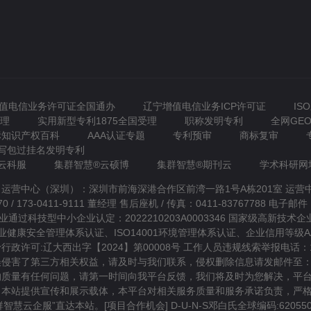
值电信业务许可证全国通办
辽宁增值电信业务ICP许可证
IS
受理
实用新型专利1875全国受理
职称发明专利
全网GE
标知识产权百科
AAA认证专题
专利预审
商标复审
写包过挂名发明专利
云科服
集群智慧®云硕博
集群智慧®期刊云
学术科研网
 运营中心（深圳）：深圳市前海深港合作区前湾一路1号A栋201室 运
 173-0411-9111 董经理 售后座机 / 传真：0411-83767788 电子邮件：Dj
型中小企业认定：2022210203A0003346 国家级高新技术企业认定
1职业健康安全管理体系认证、ISO14001环境管理体系认证、企业信用等级
可:辽大西出字【2024】第00008号 工作人员违规线索举报电话：155-
害了第三方相关权益，请及时与我们联系，侵权删除信息请发邮件至：2544
的质量有任何问题，请第一时间向我平台反馈，我们将及时为您解决，平
本站提供宣传和展示载体，本平台对相关服务质量和服务承诺负责，严格
群智慧云企服
”直达本站。[
项目合作机会
] D-U-N-S邓白氏全球编码:620550