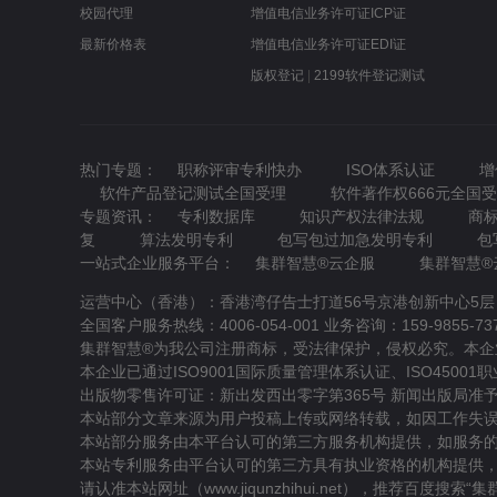
校园代理
增值电信业务许可证ICP证
最新价格表
增值电信业务许可证EDI证
版权登记
|
2199软件登记测试
热门专题：
职称评审专利快办
ISO体系认证
增
软件产品登记测试全国受理
软件著作权666元全国
专题资讯：
专利数据库
知识产权法律法规
商
复
算法发明专利
包写包过加急发明专利
包
一站式企业服务平台：
集群智慧®云企服
集群智慧®
运营中心（香港）：香港湾仔告士打道56号京港创新中心5层
全国客户服务热线：4006-054-001 业务咨询：159-9855-7370 /
集群智慧®为我公司注册商标，受法律保护，侵权必究。本企业通过科技
本企业已通过ISO9001国际质量管理体系认证、ISO4500
出版物零售许可证：新出发西出零字第365号 新闻出版局准予行政许
本站部分文章来源为用户投稿上传或网络转载，如因工作失误侵
本站部分服务由本平台认可的第三方服务机构提供，如服务
本站专利服务由平台认可的第三方具有执业资格的机构提供，
请认准本站网址（www.jiqunzhihui.net），推荐百度搜索“
集