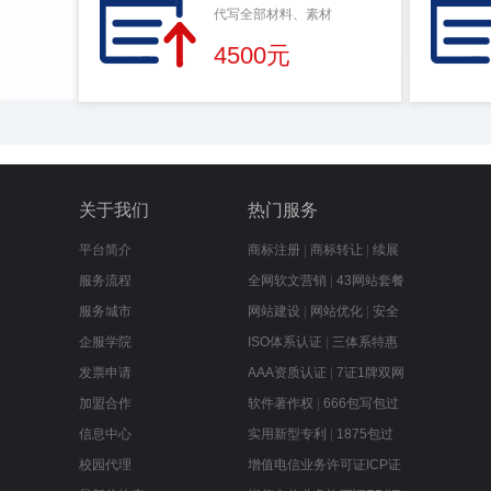
代写全部材料、素材
4500元
关于我们
热门服务
平台简介
商标注册
|
商标转让
|
续展
服务流程
全网软文营销
|
43网站套餐
服务城市
网站建设
|
网站优化
|
安全
企服学院
ISO体系认证
|
三体系特惠
发票申请
AAA资质认证
|
7证1牌双网
加盟合作
软件著作权
|
666包写包过
信息中心
实用新型专利
|
1875包过
校园代理
增值电信业务许可证ICP证