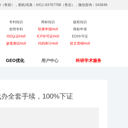
90（售前），座机/传真：0411-83767788（售后），微信咨询：543646
专利知识
商标知识
版权知识
发明专利
软著申报Hot!
商标申请
ISO认证Hot!
ICP许可证Hot!
EDI许可证
渗透测试Hot!
代码审计Hot!
软文营销Hot!
GEO优化
用户中心
科研学术服务
办全套手续，100%下证