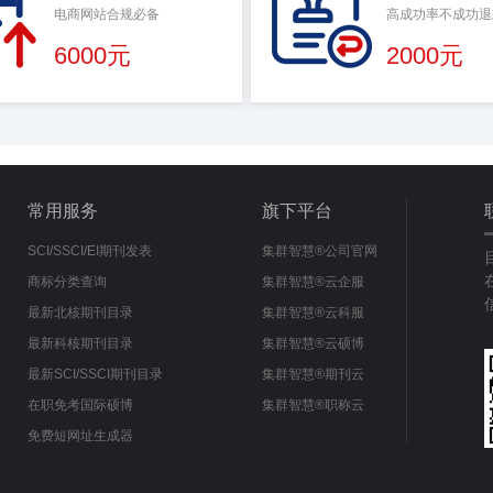
电商网站合规必备
高成功率不成功退
6000元
2000元
常用服务
旗下平台
SCI/SSCI/EI期刊发表
集群智慧®公司官网
商标分类查询
集群智慧®云企服
最新北核期刊目录
集群智慧®云科服
最新科核期刊目录
集群智慧®云硕博
最新SCI/SSCI期刊目录
集群智慧®期刊云
在职免考国际硕博
集群智慧®职称云
免费短网址生成器