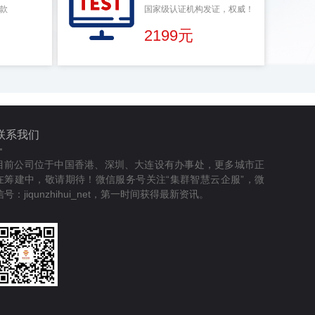
款
国家级认证机构发证，权威！
2199元
联系我们
目前公司位于中国香港、深圳、大连设有办事处，更多城市正
在筹建中，敬请期待！微信服务号关注“集群智慧云企服”，微
信号：jiqunzhihui_net，第一时间获得最新资讯。