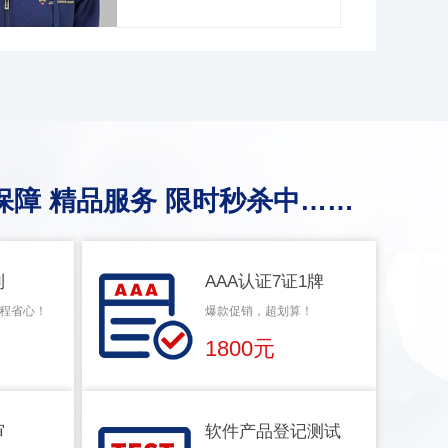
保障 精品服务 限时秒杀中……
利
AAA认证7证1牌
程省心！
爆款促销，超划算！
1800元
审
软件产品登记测试